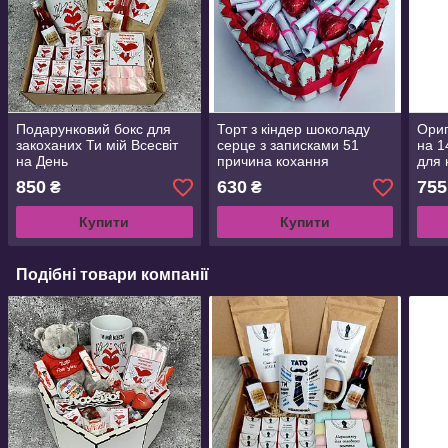
Подарунковий бокс для
Торт з кіндер шоколаду
Ориг
закоханих Ти мій Всесвіт
серце з записками 51
на 1
на День
причина кохання
для 
народження,річницю,14
Приємний сюрприз для
Шоко
850
630
755
₴
₴
лютого.Подарункові
коханої Святковий
текс
набори на день Святого
Подарунковий Бокс для
Купити
Купити
Валентина
дівчині
Подібні товари компанії