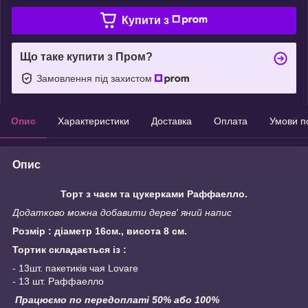
Купити з
Що таке купити з Пром?
Замовлення під захистом
Опис
Характеристики
Доставка
Оплата
Умови п
Опис
Торт з чаєм та цукерками Раффаелло.
Додатково можна добавити дерев' яний напис
Розмір : діаметр 16см., висота 8 см.
Тортик складається із :
- 13шт. пакетиків чая Lovare
- 13 шт. Раффаелло
Працюємо по передоплаті 50% або 100%