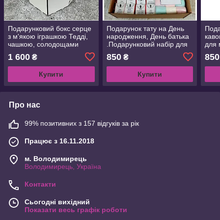
Подарунковий бокс серце
Подарунок тату на День
Пода
з м'якою іграшкою Тедді,
народження, День батька
каво
чашкою, солодощами
.Подарунковий набір для
для 
Подарунок дівчині на День
тата з кавою, чаєм,
Корп
1 600
850
850
₴
₴
народження,річницю,Валентина
солодощами
мед
Купити
Купити
Про нас
99% позитивних з 157 відгуків за рік
Працює з 16.11.2018
м. Володимирець
Володимирець, Україна
Контакти
Сьогодні вихідний
Показати весь графік роботи