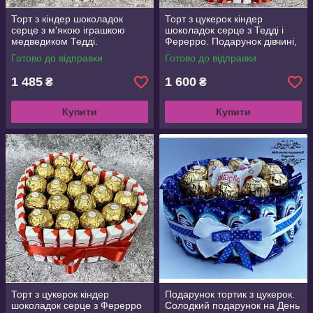
Торт з кіндер шоколадок
Торт з цукерок кіндер
серце з м'якою іграшкою
шоколадок серце з Тедді і
медведиком Тедді.
Ферерро. Подарунок дівчині,
Подарунок дівчині на День
жінці на День народження,
Готово до відправки
Готово до відправки
народження,річницю,Валент
Валентина, 8 Березня
ина
1 485
1 600
₴
₴
Купити
Купити
Торт з цукерок кіндер
Подарунок тортик з цукерок.
шоколадок серце з Ферерро
Солодкий подарунок на День