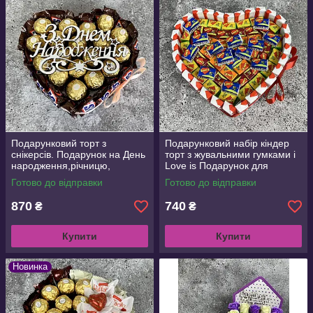
Подарунковий торт з
Подарунковий набір кіндер
снікерсів. Подарунок на День
торт з жувальними гумками і
народження,річницю,
Love is Подарунок для
14лютого
дівчини, коханої, дружині,,
Готово до відправки
Готово до відправки
бокс зі солодощами.
870
740
₴
₴
Купити
Купити
Новинка