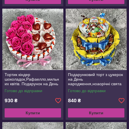
Тортик кіндер
Подарунковий торт з цукерок
шоколадок,Рафаелло,мильн
на День
их квітів. Подарунок на День
народження,ноаорічні свята
народження, ювілей, Новий
дітям
Готово до відправки
Готово до відправки
рік
930
840
₴
₴
Купити
Купити