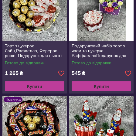
Торт з цукерок
Подарунковий набір торт з
Лайн,Рафаелло, Ферерро
чаєм та цукерка
роше. Подарунок для нього і
РаффаеллоПодарунок для
для неї на Валентина,
дівчини,коханої, дружині,
Готово до відправки
Готово до відправки
Річницю весілля, День
подарунковий набір, бокс зі
народження
солодощами.
1 265
545
₴
₴
Купити
Купити
Новинка