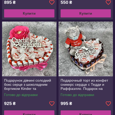
895
550
₴
₴
Купити
Купити
Подарунок дівчині солодкий
Подарочный торт из конфет
бокс серце з шоколадним
сникерс сердце с Тедди и
бортиком Kinder та
Раффаэлло. Подарок на
цукерками Рафаелло на
парню, мужу, мужчине
Готово до відправки
Готово до відправки
День народження
925
995
₴
₴
Купити
Купити