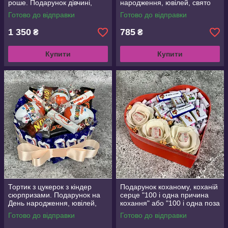
роше. Подарунок дівчині,
народження, ювілей, свято
жінці на День народження,
Готово до відправки
Готово до відправки
Валентина, 8 Березня
1 350
785
₴
₴
Купити
Купити
Тортик з цукерок з кіндер
Подарунок коханому, коханій
сюрпризами. Подарунок на
серце "100 і одна причина
День народження, ювілей,
кохання" або "100 і одна поза
Новий рік
камасутри". Подарунок
Готово до відправки
Готово до відправки
коханому, коханій