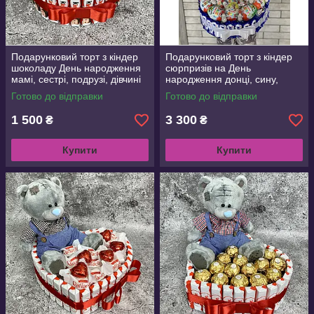
Подарунковий торт з кіндер
Подарунковий торт з кіндер
шоколаду День народження
сюрпризів на День
мамі, сестрі, подрузі, дівчині
народження донці, сину,
дітям, мамі, сестрі, подрузі,
Готово до відправки
Готово до відправки
дівчині
1 500
3 300
₴
₴
Купити
Купити