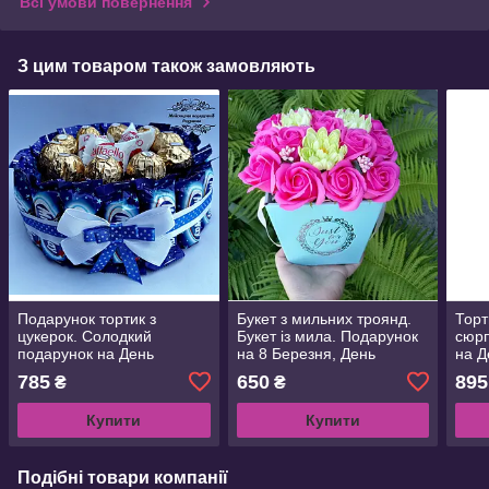
Всі умови повернення
З цим товаром також замовляють
Подарунок тортик з
Букет з мильних троянд.
Торт
цукерок. Солодкий
Букет із мила. Подарунок
сюрп
подарунок на День
на 8 Березня, День
на Д
народження, ювілей,
народження мамі , подрузі
ювіл
785
650
895
₴
₴
свято
Купити
Купити
Подібні товари компанії