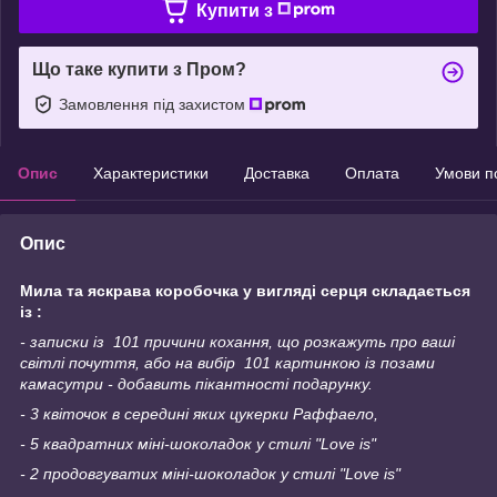
Купити з
Що таке купити з Пром?
Замовлення під захистом
Опис
Характеристики
Доставка
Оплата
Умови п
Опис
Мила та яскрава коробочка у вигляді серця складається
із :
- записки із 101 причини кохання, що розкажуть про ваші
світлі почуття, або на вибір 101 картинкою із позами
камасутри - добавить пікантності подарунку.
- 3 квіточок в середині яких цукерки Раффаело,
- 5 квадратних міні-шоколадок у стилі "Love is"
- 2 продовгуватих міні-шоколадок у стилі "Love is"