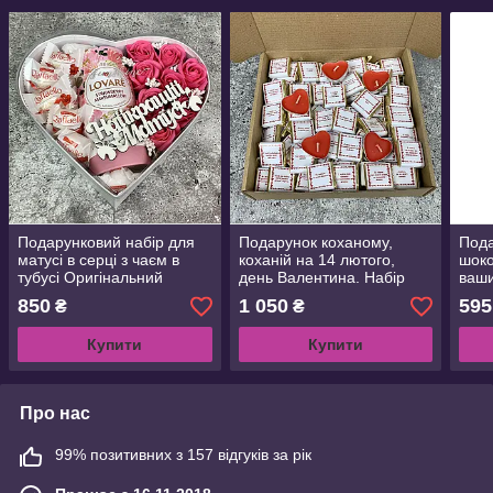
Подарунковий набір для
Подарунок коханому,
Под
матусі в серці з чаєм в
коханій на 14 лютого,
шоко
тубусі Оригінальний
день Валентина. Набір
ваши
подарунок для мами на
шоколадок " 100 і одна
30 ш
850
1 050
595
₴
₴
День народження, 8
причина кохання "
коха
Березня,День матері
чоло
Купити
Купити
на р
Про нас
99% позитивних з 157 відгуків за рік