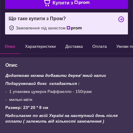
Купити з
Що таке купити з Пром?
Замовлення під захистом
Опис
Характеристики
Доставка
Оплата
Умови п
Опис
Додатково можна добавити дерев' яний напис
Подарунковий бокс складається :
- 1 упаковка цукерок Раффаелло - 150грам
- мильні квіти
Размер: 23* 20 * 8 см
Надсилаємо по всій Україні на наступний день після
оплати ( залежить від кількості замовлення )