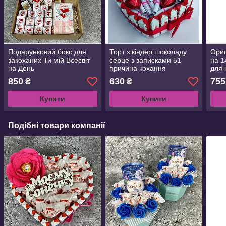
Подарунковий бокс для
Торт з кіндер шоколаду
Ориг
закоханих Ти мій Всесвіт
серце з записками 51
на 1
на День
причина кохання
для 
народження,річницю,14
Приємний сюрприз для
Шоко
850
630
755
₴
₴
лютого.Подарункові
коханої Святковий
текс
набори на день Святого
Подарунковий Бокс для
Купити
Купити
Валентина
дівчині
Подібні товари компанії