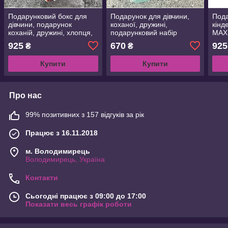
Подарунковий бокс для
Подарунок для дівчини,
Пода
дівчини, подарунок
коханої, дружині,
кінд
коханій, дружині, хлопця,
подарунковий набір
MAX
коханому чоловікові, бокс
Подарунковий бокс з
Пода
925
670
925
₴
₴
з солодощами
Раффаелло,мильними
наро
трояндами
14л
Купити
Купити
Про нас
99% позитивних з 157 відгуків за рік
Працює з 16.11.2018
м. Володимирець
Володимирець, Україна
Контакти
Сьогодні працює з 09:00 до 17:00
Показати весь графік роботи