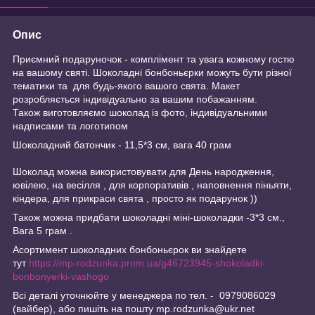
Опис
Приємний подаруночок - комплімент та увага кожному гостю
на вашому святі. Шоколадні бонбоньєрки можуть бути різної
тематики та для будь-якого вашого свята. Макет
розробляється індивідуально за вашим побажанням.
Також виготовляємо шоколад із фото, індивідуальними
надписами та логотипом
Шоколадний батончик - 11,5*3 см, вага 40 грам
Шоколад можна використовувати для День народження,
ювілею, на весілля , для корпоративів , наповнення піньяти,
кіндера, для прикраси свята , просто як подарунок ))
Також можна придбати шоколадні міні-шоколадки -3*3 см.,
Вага 5 грам .
Асортимент шоколадних бонбоньєрок ви знайдете
тут
https://mp-rodzunka.prom.ua/g46723945-shokoladki-
bonbonyerki-vashogo
Всі деталі уточнюйте у менеджера по тел. - 0979086029
(вайбер), або пишіть на пошту mp.rodzunka@ukr.net