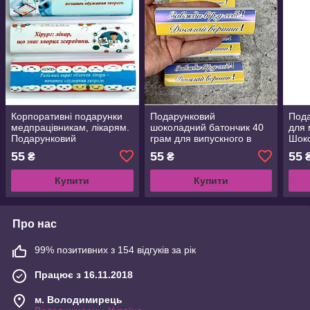
Корпоративні подарунки
Подарунковий
Под
медпрацівникам, лікарям.
шоколадний батончик 40
для 
Подарунковий
грам для випускного в
Шоко
шоколадний батончик 40
школі, садочку,
шоко
55
55
55
₴
₴
грам для медичних
університету. Подарунки
працівників
випускникам
Купити
Купити
Про нас
99% позитивних з 154 відгуків за рік
Працює з 16.11.2018
м. Володимирець