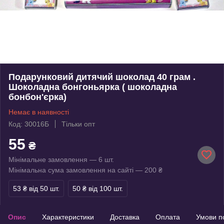
Подарунковий дитячий шоколад 40 грам .
Шоколадна бонгоньярка ( шоколадна
бонбон'єрка)
Немає в наявності
Код: 30016Б
Тільки опт
55
₴
Мінімальне замовлення — 6 шт.
Мінімальна сума замовлення на сайті — 200 ₴
53 ₴
від 50 шт.
50 ₴
від 100 шт.
Опис
Характеристики
Доставка
Оплата
Умови п