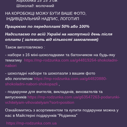
Коробочка 15*15*3 см.
Шоколад
: молочний
НА КОРОБОКЦІ МОЖУ БУТИ ВАШЕ ФОТО,
ІНДИВІДУАЛЬНИЙ НАДПИС, ЛОГОТИП
Працюємо по передоплаті 50% або 100%
Надсилаємо по всій Україні на наступний день після
оплати ( залежить від кількості замовлення)
Також виготовляємо :
- набори з 16 міні-шоколадками та батончиком на будь-яку
тематику
https://mp-rodzunka.com.ua/g44819264-shokoladni-
nabori
- шоколадні набори та шокопазли з вашим фото
або логотипом
https://mp-rodzunka.com.ua/g44820880-
shokoladni-nabori-shokopazli
,
- подарунки для вчителів, викладачів, вихователів та
випускників
https://mp-rodzunka.com.ua/g63547263-podarunki-
vchitelyam-vihovatelyam?sort=position
Ознайомитись з асортиментом та купити подарунки можна у
нас в Майстерні подарунків "Родзинка"
https://mp-rodzunka.com.ua