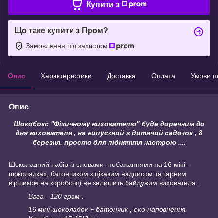
Купити з
Що таке купити з Пром?
Замовлення під захистом
Опис
Характеристики
Доставка
Оплата
Умови п
Опис
Шокобокс "Фізичному вихователю" буде доречним до
дня вихователя , на випускний в дитячий садочок , 8
березня, просто для підняття настрою ....
Шоколадний набір із словами- побажаннями на 16 міні-
шоколадках, батончиком з цікавим надписом та гарним
віршиком на коробочці не залишить байдужим вихователя .
Вага - 120 грам .
16 міні-шоколадок + батончик , еко-наповнення.