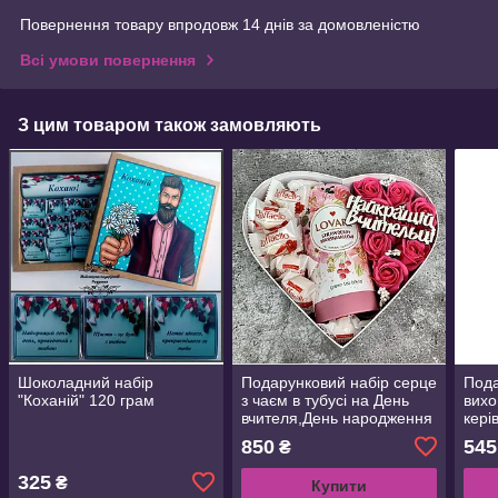
Повернення товару впродовж 14 днів за домовленістю
Всі умови повернення
З цим товаром також замовляють
Шоколадний набір
Подарунковий набір серце
Пода
"Коханій" 120 грам
з чаєм в тубусі на День
вихо
вчителя,День народження
кері
викладачу,випускний,8
набір
850
545
₴
Березня. Подарунки для
сол
вчителів
Пода
325
₴
Купити
та 