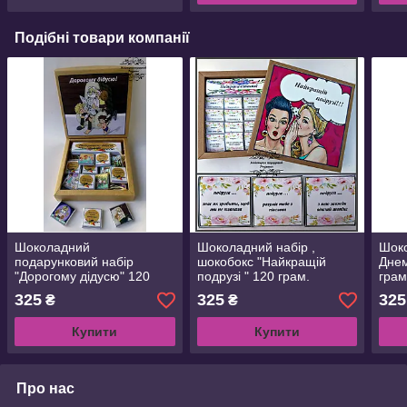
Подібні товари компанії
Шоколадний
Шоколадний набір ,
Шоко
подарунковий набір
шокобокс "Найкращій
Днем
"Дорогому дідусю" 120
подрузі " 120 грам.
грам
грам
Подарунок подрузі ( з
моло
325
325
325
₴
₴
вашим фото на коробочці)
Купити
Купити
Про нас