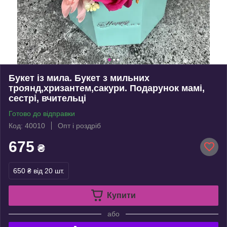
Букет із мила. Букет з мильних
троянд,хризантем,сакури. Подарунок мамі,
сестрі, вчительці
Готово до відправки
Код: 40010
Опт і роздріб
675
₴
650 ₴
від 20 шт.
Купити
або