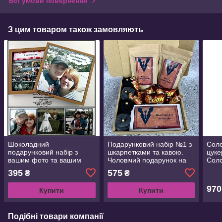
Всі умови повернення
З цим товаром також замовляють
Шоколадний
Подарунковий набір №1 з
Соло
подарунковий набір з
шкарпетками та кавою.
цуке
вашим фото та вашим
Чоловічий подарунок на
Соло
текстом. Подарунок на
День захисника , День
День
395
575
₴
₴
День народження, 14
народження
лютого, Новий рік
970
Купити
Купити
Подібні товари компанії