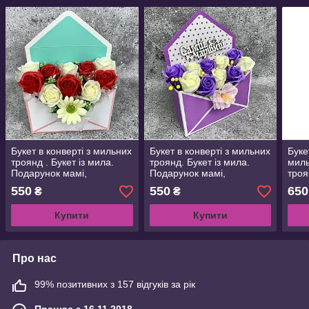
Букет в конверті з мильних
Букет в конверті з мильних
Буке
троянд . Букет із мила.
троянд. Букет із мила.
мил
Подарунок мамі,
Подарунок мамі,
троя
вчительці, подрузі, дружині
вчительці, подрузі, дружині
Пода
550
550
650
₴
₴
вчит
Купити
Купити
Про нас
99% позитивних з 157 відгуків за рік