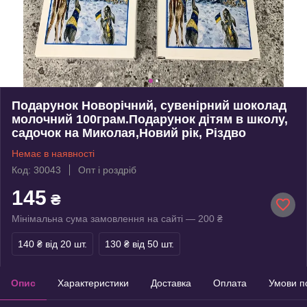
Подарунок Новорічний, сувенірний шоколад
молочний 100грам.Подарунок дітям в школу,
садочок на Миколая,Новий рік, Різдво
Немає в наявності
Код: 30043
Опт і роздріб
145
₴
Мінімальна сума замовлення на сайті — 200 ₴
140 ₴
від 20 шт.
130 ₴
від 50 шт.
Опис
Характеристики
Доставка
Оплата
Умови п