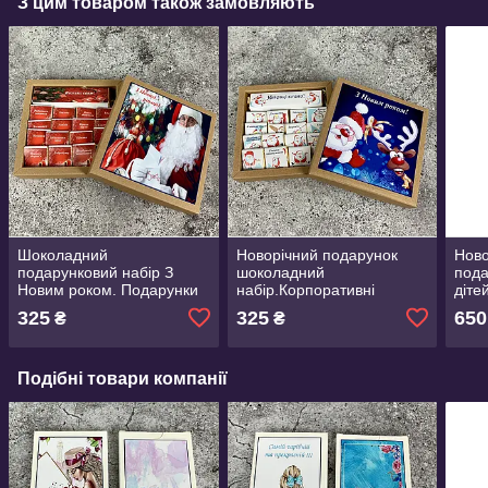
З цим товаром також замовляють
Шоколадний
Новорічний подарунок
Ново
подарунковий набір З
шоколадний
пода
Новим роком. Подарунки
набір.Корпоративні
діте
на Новий рік .
подарунки. Подарунок на
Мико
325
325
650
₴
₴
Корпоративні новорічні
Новий рік,Різдво,Миколая
дітя
подарунки
внуч
Подібні товари компанії