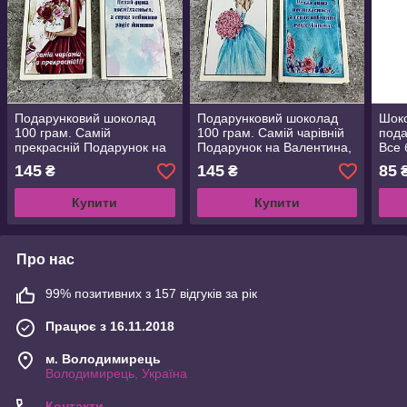
Подарунковий шоколад
Подарунковий шоколад
Шок
100 грам. Самій
100 грам. Самій чарівній
пода
прекрасній Подарунок на
Подарунок на Валентина,
Все 
Валентина, День
День
Укра
145
145
85
₴
₴
народження,річницю,14
народження,річницю,14
діте
лютого,8 Березня,Новий
лютого,8 Березня,Новий
випу
Купити
Купити
рік
рік
та З
Про нас
99% позитивних з 157 відгуків за рік
Працює з 16.11.2018
м. Володимирець
Володимирець, Україна
Контакти