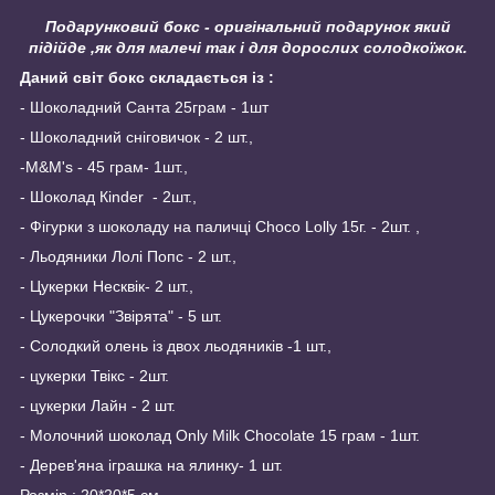
Подарунковий бокс - оригінальний подарунок який
підійде ,як для малечі так і для дорослих солодкоїжок.
Даний світ бокс складається із :
- Шоколадний Санта 25грам - 1шт
- Шоколадний сніговичок - 2 шт.,
-M&M's - 45 грам- 1шт.,
- Шоколад Кinder - 2шт.,
- Фігурки з шоколаду на паличці Choco Lolly 15г. - 2шт. ,
- Льодяники Лолі Попс - 2 шт.,
- Цукерки Несквік- 2 шт.,
- Цукерочки "Звірята" - 5 шт.
- Солодкий олень із двох льодяників -1 шт.,
- цукерки Твікс - 2шт.
- цукерки Лайн - 2 шт.
- Молочний шоколад Only Milk Chocolate 15 грам - 1шт.
- Дерев'яна іграшка на ялинку- 1 шт.
Розмір : 20*20*5 см.