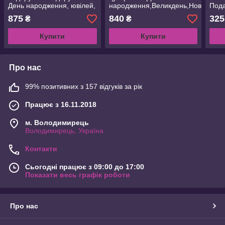
День народження, ювілей,
народження,Великдень,Новий
Пода
Новий рік
рік. Солодкий подарунок
Нови
875
840
325
₴
₴
дітям
Купити
Купити
Про нас
99% позитивних з 157 відгуків за рік
Працює з 16.11.2018
м. Володимирець
Володимирець, Україна
Контакти
Сьогодні працює з 09:00 до 17:00
Показати весь графік роботи
Про нас