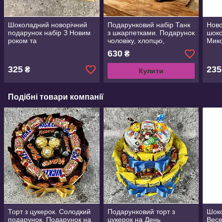
Шоколадний новорічний
Подарунковий набір Танк
Ново
подарунок набір З Новим
з шкарпетками. Подарунок
шоко
роком та
чоловіку, хлопцю,
Мико
Різдвом.Корпоративні
коханому, другу, шефу,
дітя
630
₴
новорічні,різдвяні
тату, братові
ново
подарунки
суве
325
235
₴
Купити
Подібні товари компанії
Торт з цукерок. Солодкий
Подарунковий торт з
Шоко
подарунок. Подарунок на
цукерок на День
Весе