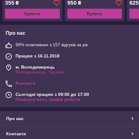
355
950
825
₴
₴
IS
з
наро
чаєм,солодощами,мильними
Бере
Купити
Купити
квітами
Про нас
99% позитивних з 157 відгуків за рік
Працює з 16.11.2018
м. Володимирець
Володимирець, Україна
Контакти
Сьогодні працює з 09:00 до 17:00
Показати весь графік роботи
Про нас
Контакти