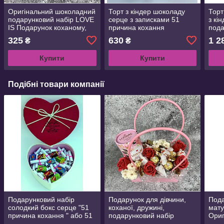
Оригінальний шоколадний
Торт з кіндер шоколаду
Торт
подарунковий набір LOVE
серце з записками 51
з кі
IS Подарунок коханому,
причина кохання
пода
коханій, дівчині, хлопцю,
Приємний сюрприз для
коха
325
630
1 2
₴
₴
дружині, чоловіку
коханої Святковий
донц
Подарунковий Бокс для
Купити
Купити
дівчині
Подібні товари компанії
Подарунковий набір
Подарунок для дівчини,
Пода
солодкий бокс серце "51
коханої, дружині,
мату
причина кохання " або 51
подарунковий набір
Ориг
"поза камасутри" з LOVE
Подарунковий бокс сумка
для 