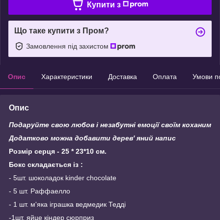
Купити з
Що таке купити з Пром?
Замовлення під захистом
Опис
Характеристики
Доставка
Оплата
Умови п
Опис
Подаруйте свою любов і незабутні емоції своїм коханим
Додатково можна добавити дерев' яний напис
Розмір серця -
25 * 23*10 см.
Бокс складається із :
- 5шт. шоколадок kinder chocolate
- 5 шт. Раффаелло
- 1 шт. м'яка іграшка ведмедик Тедді
-1шт. яйце кіндер сюрприз