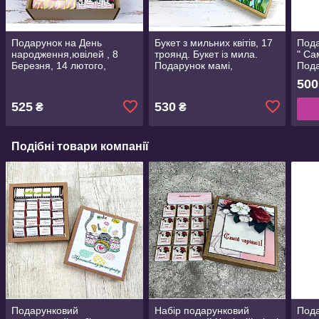
Подарунок на День
Букет з мильних квітів, 17
Пода
народження,ювілей , 8
троянд. Букет із мила.
" Са
Березня, 14 лютого,
Подарунок мамі,
Пода
Новий рік.Подарунковий
вчительці, подрузі, дружині
наро
500
набір №74 "Самій
Бере
чарівній"
Нови
525
530
₴
₴
Подібні товари компанії
Подарунковий
Набір подарунковий
Под