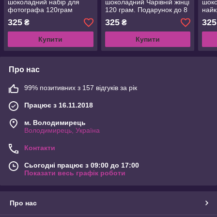
шоколадний набір для
шоколадний Чарівній жінці
шоко
фотографа 120грам
120 грам. Подарунок до 8
най
Подарунок фотографу на
Березня, День
поба
325
325
325
₴
₴
День народження,День
народження,14 лютого
Пода
фотографа,корпоративні
на д
Купити
Купити
подарунки
люто
Про нас
99% позитивних з 157 відгуків за рік
Працює з 16.11.2018
м. Володимирець
Володимирець, Україна
Контакти
Сьогодні працює з 09:00 до 17:00
Показати весь графік роботи
Про нас