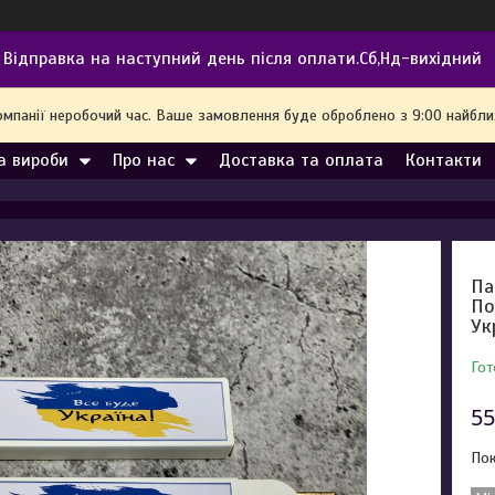
Відправка на наступний день після оплати.Сб,Нд-вихідний
омпанії неробочий час. Ваше замовлення буде оброблено з 9:00 найбл
а вироби
Про нас
Доставка та оплата
Контакти
Па
По
Ук
Гот
55
Пок