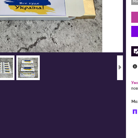
Мі
пов
У к
буд