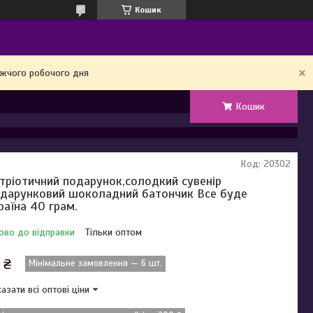
Кошик
ижчого робочого дня
Кошик
Код:
20302
тріотичний подарунок,солодкий сувенір
дарунковий шоколадний батончик Все буде
раїна 40 грам.
ово до відправки
Тільки оптом
 ₴
Мінімальне замовлення — 6 шт.
азати всі оптові ціни