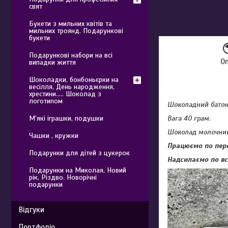
свят
Букети з мильних квітів та
мильних троянд. Подарункові
букети
Подарункові набори на всі
О
випадки життя
Шоколадки, бонбоньєрки на
весілля, День народження,
хрестини..... Шоколад з
логотипом
Шоколадний батонч
М'які іграшки, подушки
Вага 40 грам.
Шоколад молочни
Чашки , кружки
Працюємо по пере
Подарунки для дітей з цукерок
Надсилаємо по всі
Подарунки на Миколая, Новий
рік, Різдво. Новорічні
подарунки
Відгуки
Портфоліо