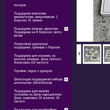
послуги
Подарунки вчителям,
вихователям, випускникам. 1
Вересня, 31 травня
Подарунки жінкам, дівчатам .
Подарунки на 8 Березня, свято
весни
Патріотичні українські
подарунки, сувеніри з України
Подарунки для коханих, на
весілля, річницю. День Святого
Валентина (14 лютого)
Тортики, серця з цукерок
Шоколадні подарункові набори,
шокопазли. (Шокобокси)
Подарунки для мужніх
чоловіків на День народження,
День захисника 14 жовтня, 14
лютого
Подарунки для професійних