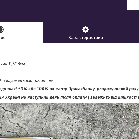
пис
Характеристики
ик 11,5* 3см.
й з карамельною начинкою
доплаті 50% або 100% на карту Приватбанку, розрахунковий раху
й Україні на наступний день після оплати ( залежить від кількості