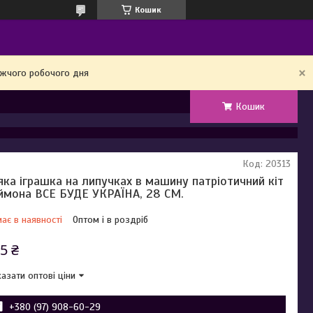
Кошик
ижчого робочого дня
Кошик
Код:
20313
яка іграшка на липучках в машину патріотичний кіт
ймона ВСЕ БУДЕ УКРАЇНА, 28 СМ.
ає в наявності
Оптом і в роздріб
5 ₴
азати оптові ціни
+380 (97) 908-60-29