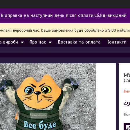
Відправка на наступний день після оплати.Сб,Нд-вихідний
омпанії неробочий час. Ваше замовлення буде оброблено з 9:00 найбл
а вироби
Про нас
Доставка та оплата
Контакти
М'
Са
Нем
49
Пок