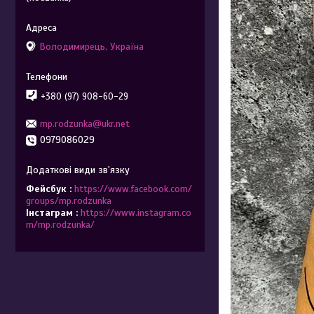
Володимирець, Україна
+380 (97) 908-60-29
mp.rodzunka@ukr.net
0979086029
Фейсбук
https://www.facebook.com/
groups/mp.rodzunka
Інстаграм
https://www.instagram.co
m/mp.rodzunka/