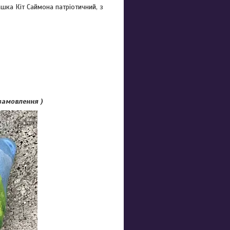
ашка Кіт Саймона патріотичний, з
 замовлення )