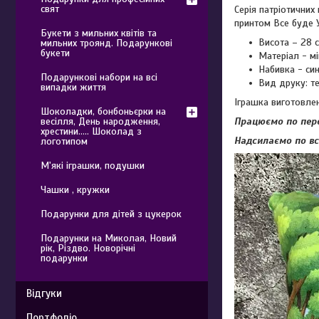
свят
Серія патріотичних
принтом Все буде 
Букети з мильних квітів та
Висота – 28 с
мильних троянд. Подарункові
букети
Матеріал - 
Набивка - си
Подарункові набори на всі
Вид друку: т
випадки життя
Іграшка виготовлена
Шоколадки, бонбоньєрки на
весілля, День народження,
Працюємо по пере
хрестини..... Шоколад з
Надсилаємо по всі
логотипом
М'які іграшки, подушки
Чашки , кружки
Подарунки для дітей з цукерок
Подарунки на Миколая, Новий
рік, Різдво. Новорічні
подарунки
Відгуки
Портфоліо