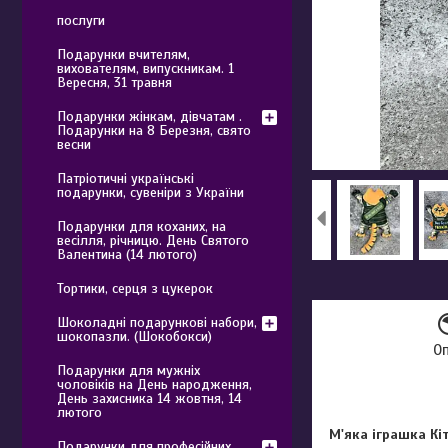
послуги
Подарунки вчителям,
вихователям, випускникам. 1
Вересня, 31 травня
Подарунки жінкам, дівчатам .
Подарунки на 8 Березня, свято
весни
Патріотичні українські
подарунки, сувеніри з України
Подарунки для коханих, на
весілля, річницю. День Святого
Валентина (14 лютого)
Тортики, серця з цукерок
Шоколадні подарункові набори,
шокопазли. (Шокобокси)
О
Подарунки для мужніх
чоловіків на День народження,
День захисника 14 жовтня, 14
лютого
М'яка іграшка Кі
Подарунки для професійних