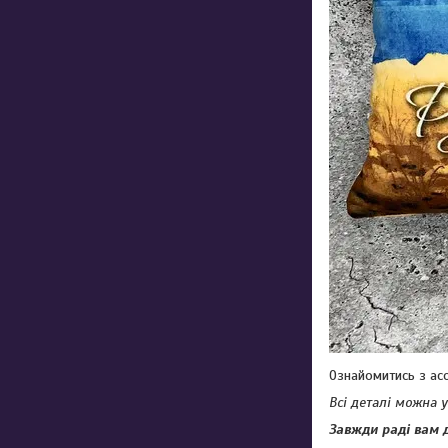
Ознайомитись з ас
Всі деталі можна 
Завжди раді вам 