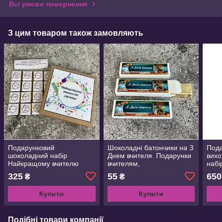
Всі умови повернення
З цим товаром також замовляють
Подарунковий
Шоколадні батончики на З
Под
шоколадний набір
Днем вчителя. Подарунки
вихо
Найкращому вчителю
вчителям,
набі
музики. Подарунок
викладачам.Корпоративні
вихо
325
55
650
₴
₴
педагогу, вчителю на День
подарунки. Шоколадки
прац
вчителя,випускний
садо
Купити
Купити
Подібні товари компанії