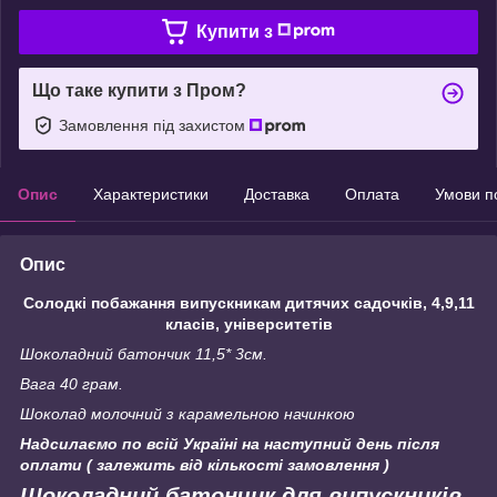
Купити з
Що таке купити з Пром?
Замовлення під захистом
Опис
Характеристики
Доставка
Оплата
Умови п
Опис
Солодкі побажання випускникам дитячих садочків, 4,9,11
класів, університетів
Шоколадний батончик 11,5* 3см.
Вага 40 грам.
Шоколад молочний з карамельною начинкою
Надсилаємо по всій Україні на наступний день після
оплати ( залежить від кількості замовлення )
Шоколадний батончик для випускників