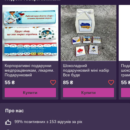
Корпоративні подарунки
Шоколадний
Под
медпрацівникам, лікарям.
подарунковий міні набір
шоко
Подарунковий
Все буде
грам
шоколадний батончик 40
Україна.Подарунки для
школ
55
85
55
₴
₴
грам для медичних
дітей в школу,садочок.На
унів
працівників
випускний,день Захисника
випу
Купити
Купити
та Захисниці
Про нас
99% позитивних з 153 відгуків за рік