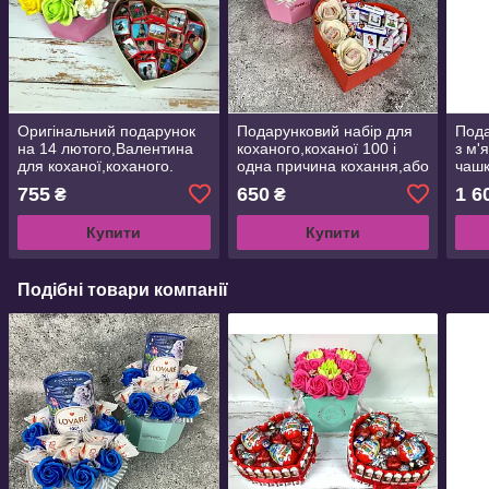
Оригінальний подарунок
Подарунковий набір для
Пода
на 14 лютого,Валентина
коханого,коханої 100 і
з м'
для коханої,коханого.
одна причина кохання,або
чаш
Шоколад з вашим фото,
101 поза камасутри.
Пода
755
650
1 6
₴
₴
текстом на 50 шоколадок.
Подарунок на річницю
наро
Купити
Купити
Подібні товари компанії