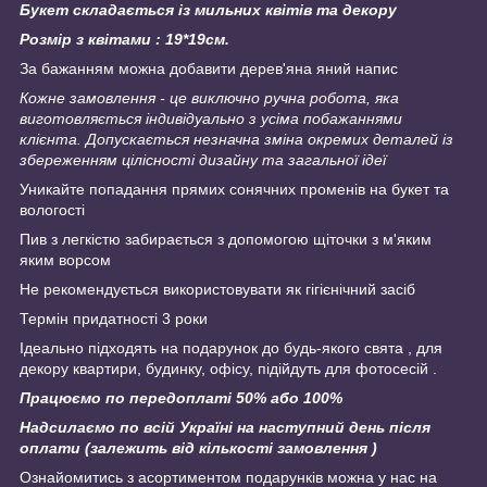
Букет складається із мильни
х квітів
та декору
Розмір з квітами : 19*19см.
За бажанням можна добавити дерев'яна яний напис
Кожне замовлення - це виключно ручна робота, яка
виготовляється індивідуально з усіма побажаннями
клієнта.
Допускається незначна зміна окремих деталей із
збереженням цілісності дизайну та загальної ідеї
Уникайте попадання прямих сонячних променів на букет та
вологості
Пив з легкістю забирається з допомогою щіточки з м'яким
яким ворсом
Не рекомендується використовувати як гігієнічний засіб
Термін придатності 3 роки
Ідеально підходять на подарунок до будь-якого свята , для
декору квартири, будинку, офісу, підійдуть для фотосесій .
Працюємо по передоплаті 50% або 100%
Надсилаємо по всій Україні на наступний день після
оплати (залежить від кількості замовлення )
Ознайомитись з асортиментом подарунків можна у нас на