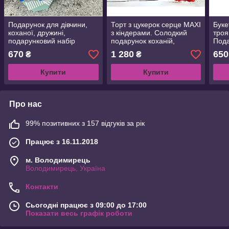
Подарунок для дівчини,
Торт з цукерок серце MAXI
Буке
коханої, дружині,
з кіндерами. Солодкий
троя
подарунковий набір
подарунок коханій,
Пода
Подарунковий бокс з
коханому, подрузі, мамі,
вчит
670
1 280
650
₴
₴
Раффаелло,мильними
донці, сину.
трояндами
Купити
Купити
Про нас
99% позитивних з 157 відгуків за рік
Працює з 16.11.2018
м. Володимирець
Володимирець, Україна
Контакти
Сьогодні працює з 09:00 до 17:00
Показати весь графік роботи