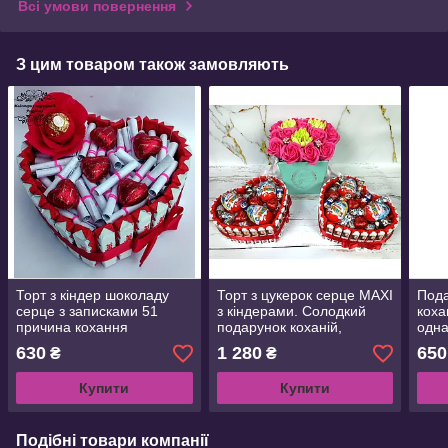
Всі умови повернення
З цим товаром також замовляють
Торт з кіндер шоколаду
Торт з цукерок серце MAXI
Пода
серце з записками 51
з кіндерами. Солодкий
коха
причина кохання
подарунок коханій,
одна
Приємний сюрприз для
коханому, подрузі, мамі,
101 
630
1 280
650
₴
₴
коханої Святковий
донці, сину.
Пода
Подарунковий Бокс для
Купити
Купити
дівчині
Подібні товари компанії