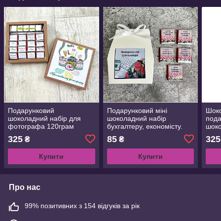
Подарунковий
Подарунковий міні
Шок
шоколадний набір для
шоколадний набір
пода
фотографа 120грам
бухгалтеру, економісту.
шоко
Подарунок фотографу на
Подарунок бухгалтеру до
буді
325
85
325
₴
₴
День народження,День
Дня
буді
фотографа,корпоративні
бухгалтера,корпоративні
інже
Купити
Купити
подарунки
подарунки
Про нас
99% позитивних з 154 відгуків за рік