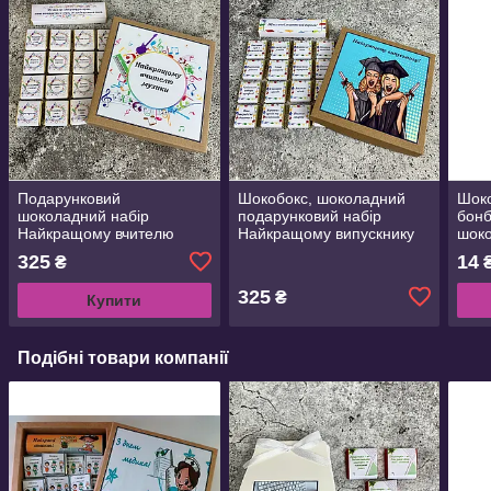
Подарунковий
Шокобокс, шоколадний
Шоко
шоколадний набір
подарунковий набір
бонб
Найкращому вчителю
Найкращому випускнику
шоко
музики. Подарунок
120 грам. Подарунки
на в
325
14
₴
педагогу, вчителю на День
випускникам
вчителя,випускний
325
₴
Купити
Подібні товари компанії