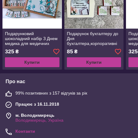
Подарунковий
Подарунок бухгалтеру до
Под
шоколадний набір З Днем
Дня
шоко
медика для медичних
бухгалтера,корпоративні
меди
працівників, корпоративні
подарунки Подарунковий
прац
325
85
325
₴
₴
подарунки
набір шоколадний міні для
пода
медпрацівникам
бухгалтера
мед
Купити
Купити
Про нас
99% позитивних з 157 відгуків за рік
Працює з 16.11.2018
м. Володимирець
Володимирець, Україна
Контакти