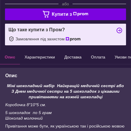
або
Купити з
Що таке купити з Пром?
Замовлення під захистом
Опис
Характеристики
Доставка
Оплата
Умови п
Опис
Міні шоколадний набір Найкращій медичній сестрі або
З Днем медичної сестри на 5 шоколадок з цікавими
привітаннями на кожній шоколадці
Кор
обочка 8*10*5 см.
5 шоколадок по 5 грам
Шоколад молочний
Привітання може бути, як українською так і російською мовою