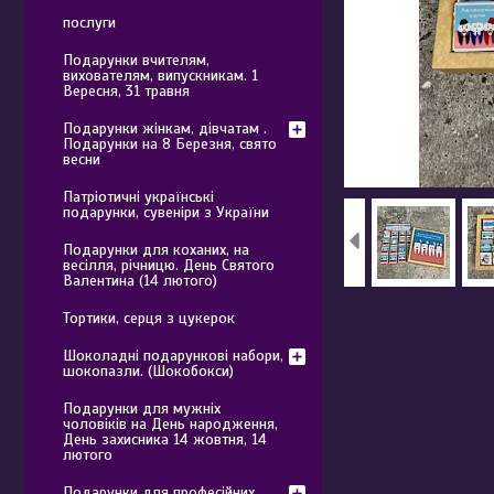
послуги
Подарунки вчителям,
вихователям, випускникам. 1
Вересня, 31 травня
Подарунки жінкам, дівчатам .
Подарунки на 8 Березня, свято
весни
Патріотичні українські
подарунки, сувеніри з України
Подарунки для коханих, на
весілля, річницю. День Святого
Валентина (14 лютого)
Тортики, серця з цукерок
Шоколадні подарункові набори,
шокопазли. (Шокобокси)
Подарунки для мужніх
чоловіків на День народження,
День захисника 14 жовтня, 14
лютого
Подарунки для професійних