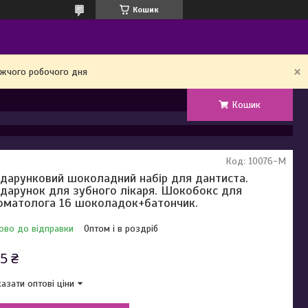
Кошик
ижчого робочого дня
Кошик
Код:
10076-М
дарунковий шоколадний набір для дантиста.
дарунок для зубного лікаря. Шокобокс для
оматолога 16 шоколадок+батончик.
ово до відправки
Оптом і в роздріб
5 ₴
азати оптові ціни