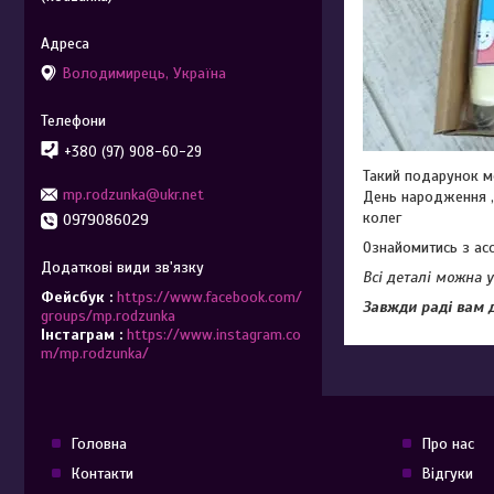
Володимирець, Україна
+380 (97) 908-60-29
Такий подарунок м
mp.rodzunka@ukr.net
День народження ,
колег
0979086029
Ознайомитись з ас
Всі деталі можна 
Фейсбук
https://www.facebook.com/
Завжди раді вам 
groups/mp.rodzunka
Інстаграм
https://www.instagram.co
m/mp.rodzunka/
Головна
Про нас
Контакти
Відгуки