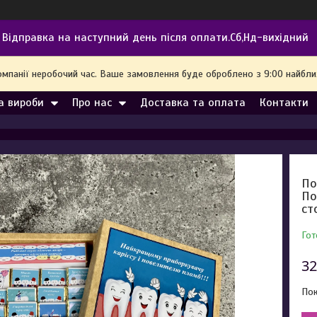
Відправка на наступний день після оплати.Сб,Нд-вихідний
омпанії неробочий час. Ваше замовлення буде оброблено з 9:00 найбл
а вироби
Про нас
Доставка та оплата
Контакти
По
По
ст
Гот
32
Пок