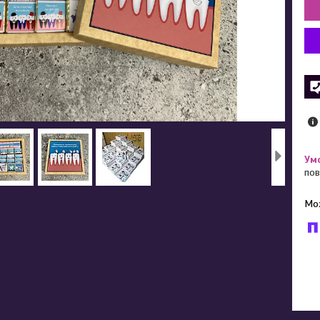
пов
У к
буд