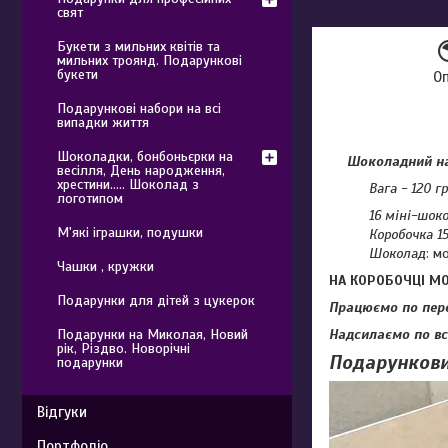
свят
Букети з мильних квітів та
мильних троянд. Подарункові
букети
О
Подарункові набори на всі
випадки життя
Шоколадки, бонбоньєрки на
Шоколадний наб
весілля, День народження,
хрестини..... Шоколад з
Вага - 120 гр
логотипом
16 міні-шок
М'які іграшки, подушки
Коробочка 15
Шоколад
: м
Чашки , кружки
НА КОРОБОЧЦІ М
Подарунки для дітей з цукерок
Працюємо по пер
Надсилаємо по всі
Подарунки на Миколая, Новий
рік, Різдво. Новорічні
Подарункови
подарунки
Відгуки
Портфоліо