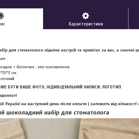
пис
Характеристики
ір для стоматолога підніме настрій та привітає за вас, а смачні
ам .
оладок + батончик , еко-наповнення.
*15*3 см.
олочний
ОЖЕ БУТИ ВАШЕ ФОТО, ІНДИВІДУАЛЬНИЙ НАПИСИ, ЛОГОТИП
едоплаті
й Україні на наступний день після оплати ( залежить від кількості
й шоколадний набір для стоматолога