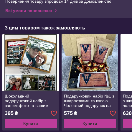
Повернення товару впродовж 14 днів за домовленістю
Всі умови повернення
З цим товаром також замовляють
Шоколадний
Подарунковий набір №1 з
Пода
подарунковий набір з
шкарпетками та кавою.
з шк
вашим фото та вашим
Чоловічий подарунок на
чоло
текстом. Подарунок на
День захисника , День
коха
395
575
630
₴
₴
День народження, 14
народження
тату
лютого, Новий рік
Купити
Купити