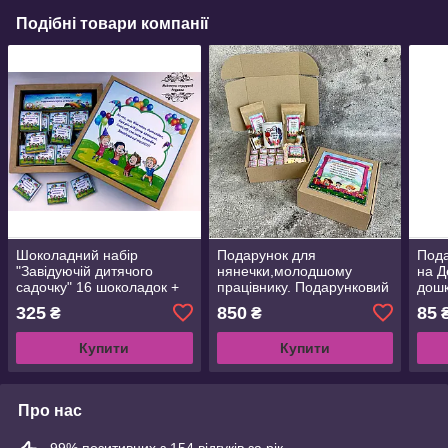
Подібні товари компанії
Шоколадний набір
Подарунок для
Пода
"Завідуючій дитячого
нянечки,молодшому
на Д
садочку" 16 шоколадок +
працівнику. Подарунковий
дошк
батончик / Шоколадный
набір на День вихователя,
прац
325
850
85
₴
₴
набор для заведующей
дошкільних
садо
працівників,випускний у
вихо
Купити
Купити
садочку.
Про нас
99% позитивних з 154 відгуків за рік