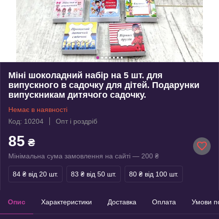
Міні шоколадний набір на 5 шт. для
випускного в садочку для дітей. Подарунки
випускникам дитячого садочку.
Немає в наявності
Код: 10204
Опт і роздріб
85
₴
Мінімальна сума замовлення на сайті — 200 ₴
84 ₴
від 20 шт.
83 ₴
від 50 шт.
80 ₴
від 100 шт.
Опис
Характеристики
Доставка
Оплата
Умови п