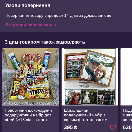
Умови повернення
Повернення товару впродовж 14 днів за домовленістю
Всі умови повернення
З цим товаром також замовляють
Новорічний шоколадний
Шоколадний
Пода
подарунковий набір для
подарунковий набір з
з шк
дітей №13 від святого
вашим фото та вашим
чоло
Миколая. Подарунок
текстом. Подарунок на
коха
395
630
₴
дітям, сину, дочці, внуку,
День народження, 14
тату