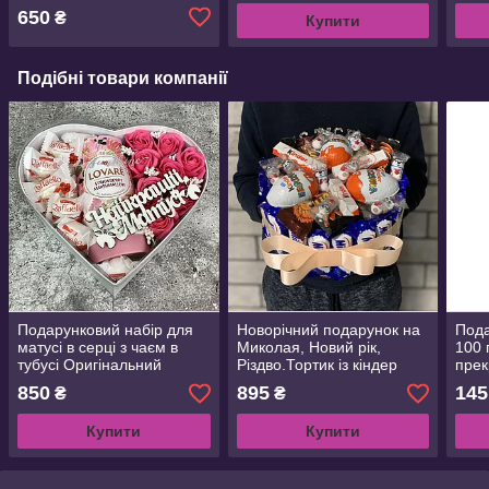
внучці
лютого, Новий рік
650
₴
Купити
Подібні товари компанії
Подарунковий набір для
Новорічний подарунок на
Под
матусі в серці з чаєм в
Миколая, Новий рік,
100 
тубусі Оригінальний
Різдво.Тортик із кіндер
прек
подарунок для мами на
сюрпризами та
Вале
850
895
145
₴
₴
День народження, 8
солодощами для дітей,
наро
Березня,День матері
дорослих
люто
Купити
Купити
рік