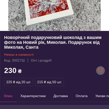
Новорічний подарунковий шоколад з вашим
фото на Новий рік, Миколая. Подарунок від
Миколая, Санта
Немає в наявності
Код: 30027Ш
Опт і роздріб
230
₴
225 ₴
від 20 шт.
215 ₴
від 50 шт.
Опис
Характеристики
Доставка
Оплата
Умови п