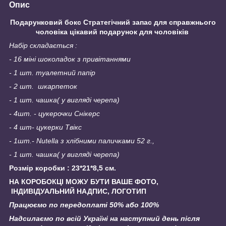
Опис
Подарунковий бокс Стратегічний запас для справжнього
чоловіка цікавий подарунок для чоловіків
Набір складається :
- 16 міні шоколадок з привітаннями
- 1 шт. туалетний папір
- 2 шт. шкарпеток
- 1 шт. чашка( у вигляді черепа)
- 4шт. - цукерочки Снікерс
- 4 шт- цукерки Твікс
- 1шт.- Nutella з хлібними паличками 52 г.,
- 1 шт. чашка( у вигляді черепа)
Розмір коробки : 23*21*8,5 см.
НА КОРОБОКЦІ МОЖУ БУТИ ВАШЕ ФОТО,
ІНДИВІДУАЛЬНИЙ НАДПИС, ЛОГОТИП
Працюємо по передоплаті 50% або 100%
Надсилаємо по всій Україні на наступний день після