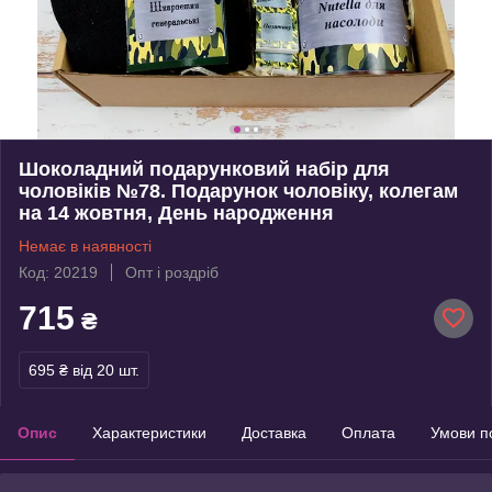
Шоколадний подарунковий набір для
чоловіків №78. Подарунок чоловіку, колегам
на 14 жовтня, День народження
Немає в наявності
Код: 20219
Опт і роздріб
715
₴
695 ₴
від 20 шт.
Опис
Характеристики
Доставка
Оплата
Умови п