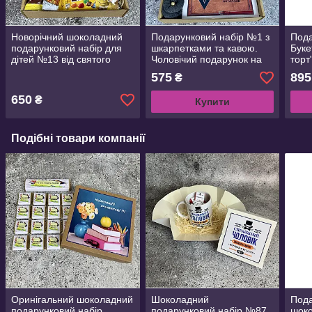
Новорічний шоколадний
Подарунковий набір №1 з
Пода
подарунковий набір для
шкарпетками та кавою.
Буке
дітей №13 від святого
Чоловічий подарунок на
торт
Миколая. Подарунок
День захисника , День
хлоп
575
895
₴
дітям, сину, дочці, внуку,
народження
донц
внучці
650
₴
Купити
Подібні товари компанії
Оринігальний шоколадний
Шоколадний
Под
подарунковий набір
подарунковий набір №87
шоко