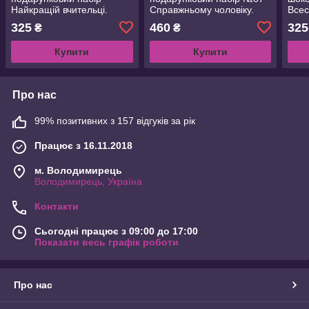
Найкращій вчительці.
Справжньому чоловіку.
Всес
Подарунки вчителям на
Подарунок на День
жінц
325
460
325
₴
₴
День вчителя, День
народження тату, брату,
Вале
народження
другу, колезі, шефу
наро
Купити
Купити
Про нас
99% позитивних з 157 відгуків за рік
Працює з 16.11.2018
м. Володимирець
Володимирець, Україна
Контакти
Сьогодні працює з 09:00 до 17:00
Показати весь графік роботи
Про нас